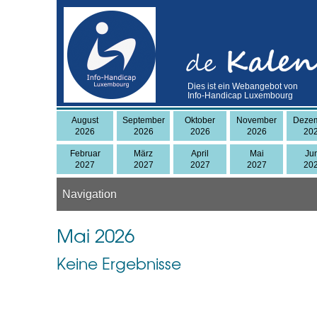
Skip
to
main
content
Dies ist ein Webangebot von
Info-Handicap Luxembourg
August
September
Oktober
November
Deze
2026
2026
2026
2026
20
Februar
März
April
Mai
Ju
2027
2027
2027
2027
20
Navigation
Mai 2026
Keine Ergebnisse