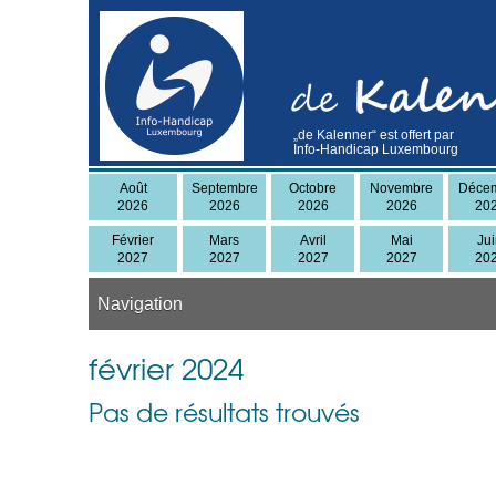
Skip
to
main
content
„de Kalenner“ est offert par
Info-Handicap Luxembourg
Août
Septembre
Octobre
Novembre
Déce
2026
2026
2026
2026
20
Février
Mars
Avril
Mai
Ju
2027
2027
2027
2027
20
Navigation
février 2024
Pas de résultats trouvés