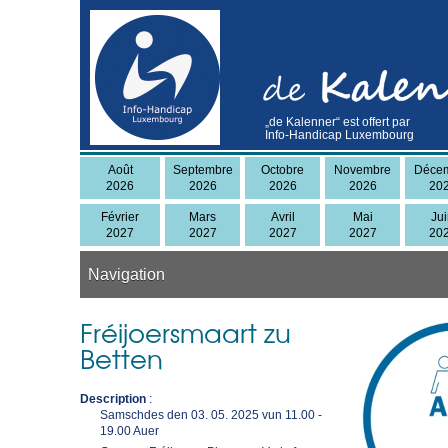
Skip
to
main
content
„de Kalenner“ est offert par
Info-Handicap Luxembourg
Août
Septembre
Octobre
Novembre
Déce
2026
2026
2026
2026
20
Février
Mars
Avril
Mai
Ju
2027
2027
2027
2027
20
Navigation
Fréijoersmaart zu
Betten
Description
:
Samschdes den 03. 05. 2025 vun 11.00 -
19.00 Auer