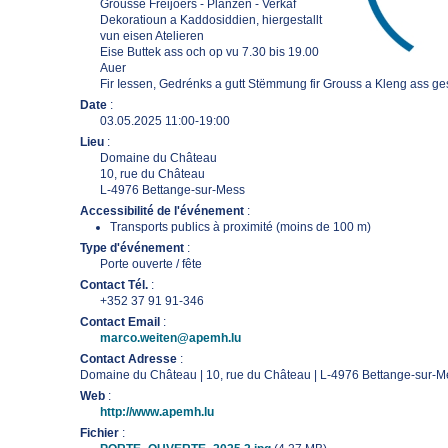
Grousse Fréijoers - Planzen - Verkaf
Dekoratioun a Kaddosiddien, hiergestallt
vun eisen Atelieren
Eise Buttek ass och op vu 7.30 bis 19.00
Auer
Fir Iessen, Gedrénks a gutt Stëmmung fir Grouss a Kleng ass ge
Date
:
03.05.2025 11:00-19:00
Lieu
:
Domaine du Château
10, rue du Château
L-4976 Bettange-sur-Mess
Accessibilité de l'événement
:
Transports publics à proximité (moins de 100 m)
Type d'événement
:
Porte ouverte / fête
Contact Tél.
:
+352 37 91 91-346
Contact Email
:
marco.weiten@apemh.lu
Contact Adresse
:
Domaine du Château | 10, rue du Château | L-4976 Bettange-sur-M
Web
:
http://www.apemh.lu
Fichier
: