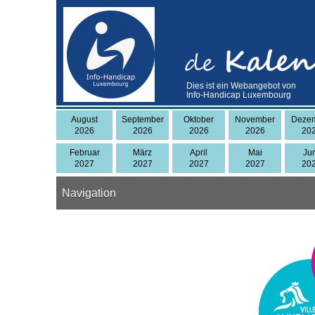
Skip
to
main
content
Dies ist ein Webangebot von
Info-Handicap Luxembourg
August
September
Oktober
November
Deze
2026
2026
2026
2026
20
Februar
März
April
Mai
Ju
2027
2027
2027
2027
20
Navigation