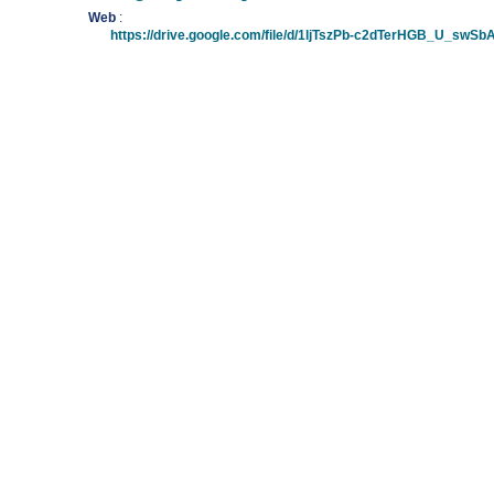
Web
:
https://drive.google.com/file/d/1ljTszPb-c2dTerHGB_U_sw